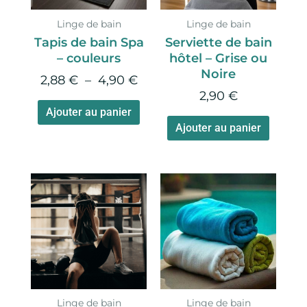
options
option
Linge de bain
Linge de bain
peuvent
peuve
Tapis de bain Spa
Serviette de bain
être
être
– couleurs
hôtel – Grise ou
choisies
choisie
Noire
2,88
€
–
4,90
€
sur
sur
2,90
€
la
la
Ajouter au panier
page
page
Ajouter au panier
du
du
produit
produi
Plage
Plage
Ce
Ce
de
de
produit
produi
prix :
prix :
a
a
0,89 €
11,00 
plusieurs
plusie
à
à
variations.
variati
1,05 €
12,50 
Les
Les
options
option
Linge de bain
Linge de bain
peuvent
peuve