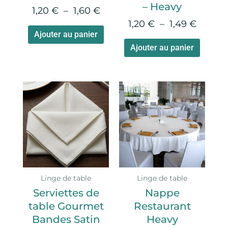
– Heavy
page
page
1,20
€
–
1,60
€
du
du
1,20
€
–
1,49
€
produit
produi
Ajouter au panier
Ajouter au panier
Plage
Ce
de
produi
prix :
a
5,25 €
plusie
à
variati
49,50
Les
option
Linge de table
Linge de table
peuve
Serviettes de
Nappe
être
table Gourmet
Restaurant
choisie
Bandes Satin
Heavy
sur