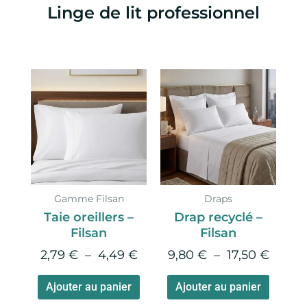
Linge de lit professionnel
Plage
Plage
Ce
Ce
de
de
produit
produi
prix :
prix :
a
a
2,79 €
9,80 
plusieurs
plusie
à
à
variations.
variati
4,49 €
17,50 
Les
Les
options
option
Gamme Filsan
Draps
peuvent
peuve
Taie oreillers –
Drap recyclé –
être
être
Filsan
Filsan
choisies
choisie
2,79
€
–
4,49
€
9,80
€
–
17,50
€
sur
sur
la
la
Ajouter au panier
Ajouter au panier
page
page