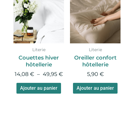
de
produit
produi
prix :
a
a
14,08 €
plusieurs
plusie
à
variations.
variati
49,95 €
Les
Les
options
option
Literie
Literie
peuvent
peuve
Couettes hiver
Oreiller confort
être
être
hôtellerie
hôtellerie
choisies
choisie
14,08
€
–
49,95
€
5,90
€
sur
sur
la
la
Ajouter au panier
Ajouter au panier
page
page
du
du
produit
produi