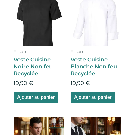
produit
produit
a
a
plusieurs
plusieur
variations.
variation
Les
Les
options
options
Filsan
Filsan
peuvent
peuven
Veste Cuisine
Veste Cuisine
être
être
Noire Non feu –
Blanche Non feu –
choisies
choisies
Recyclée
Recyclée
sur
sur
19,90
€
19,90
€
la
la
page
page
Ajouter au panier
Ajouter au panier
du
du
produit
produit