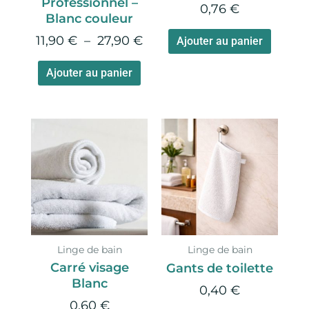
Professionnel –
0,76
€
sur
Blanc couleur
la
11,90
€
–
27,90
€
Ajouter au panier
page
du
Ajouter au panier
produit
Ce
produi
a
plusie
variati
Les
option
Linge de bain
Linge de bain
peuve
Carré visage
Gants de toilette
être
Blanc
choisie
0,40
€
0,60
€
sur