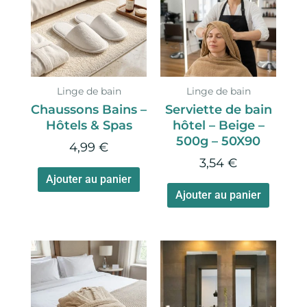
Linge de bain
Linge de bain
Chaussons Bains –
Serviette de bain
Hôtels & Spas
hôtel – Beige –
500g – 50X90
4,99
€
3,54
€
Ajouter au panier
Ajouter au panier
Plage
Ce
Ce
de
produit
produi
prix :
a
a
0,86 €
plusieurs
plusie