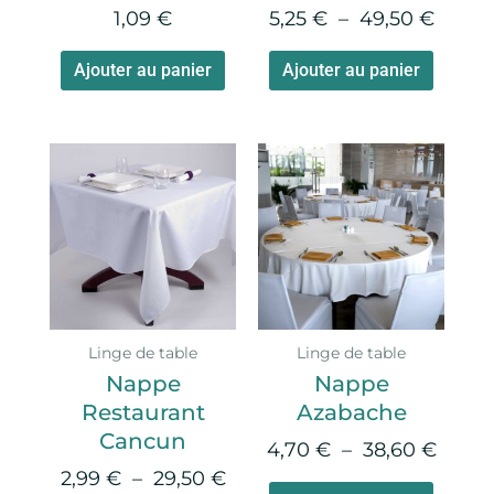
la
1,09
€
5,25
€
–
49,50
€
page
du
Ajouter au panier
Ajouter au panier
produi
Plage
Plage
Ce
Ce
de
de
produit
produi
prix :
prix :
a
a
2,99 €
4,70 
plusieurs
plusie
à
à
variations.
variati
29,50 €
38,60
Les
Les
options
option
Linge de table
Linge de table
peuvent
peuve
Nappe
Nappe
être
être
Restaurant
Azabache
choisies
choisie
Cancun
sur
sur
4,70
€
–
38,60
€
la
la
2,99
€
–
29,50
€