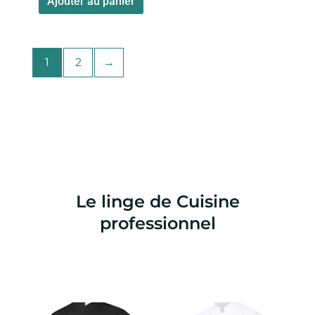
Ajouter au panier
du
du
produit
produi
1
2
→
Le linge de Cuisine
professionnel
Ce
Ce