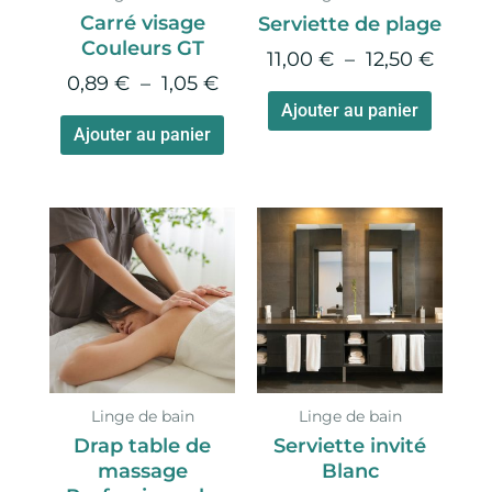
Carré visage
Serviette de plage
être
être
Couleurs GT
choisies
choisie
11,00
€
–
12,50
€
0,89
€
–
1,05
€
sur
sur
Ajouter au panier
la
la
Ajouter au panier
page
page
du
du
produit
produi
Plage
Ce
de
produit
prix :
a
11,90 €
plusieurs
à
variations.
27,90 €
Les
options
Linge de bain
Linge de bain
peuvent
Drap table de
Serviette invité
être
massage
Blanc
choisies