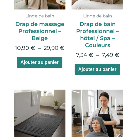
Les
Les
options
option
Linge de bain
Linge de bain
peuvent
peuve
Drap de massage
Drap de bain
être
être
Professionnel –
Professionnel –
choisies
choisie
Beige
hôtel / Spa –
sur
sur
Couleurs
10,90
€
–
29,90
€
la
la
7,34
€
–
7,49
€
page
page
Ajouter au panier
du
du
Ajouter au panier
produit
produi
Plage
Ce
Ce
de
produit
produi
prix :
a
a
2,88 €
plusieurs
plusie
à
variations.
variati
4,90 €
Les
Les