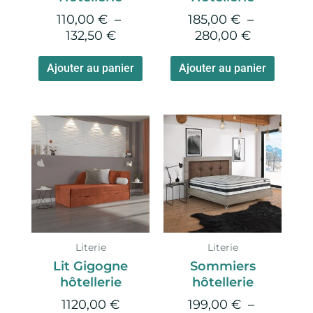
choisies
choisie
110,00
€
–
185,00
€
–
sur
sur
132,50
€
280,00
€
la
la
page
page
Ajouter au panier
Ajouter au panier
du
du
produit
produi
Plage
Ce
de
produi
prix :
a
199,00 €
plusie
à
variati
385,00 €
Les
option
Literie
Literie
peuve
Lit Gigogne
Sommiers
être
hôtellerie
hôtellerie
choisie
1120,00
€
199,00
€
–
sur