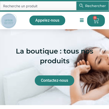
Aller
Rechercher
Rechercher
au
contenu
0
Pani
Appelez-nous
La boutique : tous nos
produits
Contactez-nous