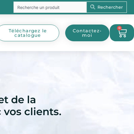
Rechercher
Rechercher
0
Pan
Téléchargez le
Contactez-
catalogue
moi
et de la
 vos clients.