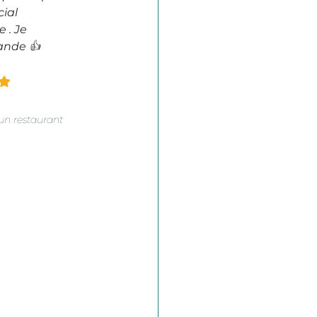
ial
e . Je
nde 👍
’un restaurant