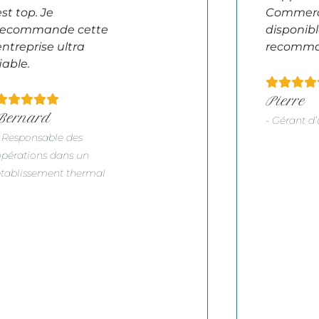
est top. Je
Commerc
recommande cette
disponibl
entreprise ultra
recomma
iable.
Pierre
Bernard
- Gérant d
- Responsable des
opérations dans un
établissement thermal