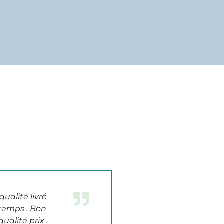
qualité livré
 temps . Bon
ualité prix .