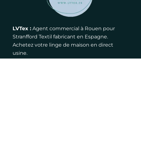
LVTex :
Agent commercial à Rouen pour
Stranfford Textil fabricant en Espagne.
Achetez votre linge de maison en direct
usine.
Contact :
Adresse : 12 rue de la ferme, 76770
Houppeville
Email : louis@lvtex.fr
Téléphone : 06 83 75 27 46
LinkedIn
Pages jaunes