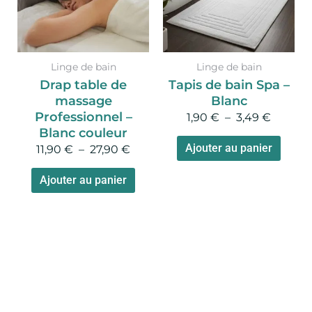
variations.
variat
Les
Les
options
optio
peuvent
peuv
Linge de bain
Linge de bain
être
être
Drap table de
Tapis de bain Spa –
choisies
chois
massage
Blanc
sur
sur
Professionnel –
1,90
€
–
3,49
€
la
la
Blanc couleur
page
page
Ajouter au panier
11,90
€
–
27,90
€
du
du
Ajouter au panier
produit
produ