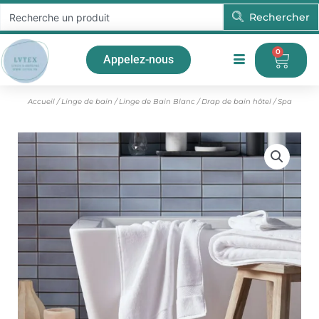
Aller
Rechercher
Rechercher
au
contenu
0
Pani
Appelez-nous
Accueil
/
Linge de bain
/
Linge de Bain Blanc
/ Drap de bain hôtel / Spa