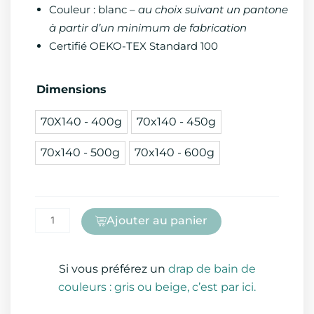
Couleur : blanc –
au choix suivant un pantone
à partir d’un minimum de fabrication
Certifié OEKO-TEX Standard 100
quantité
Dimensions
de
70X140 - 400g
70x140 - 450g
Drap
de
70x140 - 500g
70x140 - 600g
bain
hôtel
/
Spa
Ajouter au panier
Si vous préférez un
drap de bain de
couleurs : gris ou beige, c’est par ici.