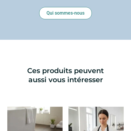
Qui sommes-nous
Ces produits peuvent
aussi vous intéresser
Plage
Ce
Ce
de
produit
produ
prix :
a
a
2,88 €