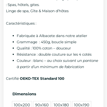
11,00 €
: Spas, hôtels, gites.
à
Linge de spa, Gîte & Maison d’hôtes
12,50 €
Caractéristiques :
Fabriquée à Albacete dans notre atelier
Grammage : 450g, boucle simple
Qualité : 100% coton – douceur
Résistance : double couture sur les 4 cotés
Couleur : blanc –
au choix suivant un pantone
à partir d’un minimum de fabrication
Certifié
OEKO-TEX Standard 100
quantité
Dimensions
de
100x200
90x160
100x180
100x190
Serviette