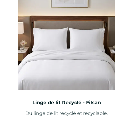
e
d
c
u
h
i
o
t
i
s
i
e
s
s
u
r
l
Linge de lit Recyclé - Filsan
a
Du linge de lit recyclé et recyclable.
p
a
g