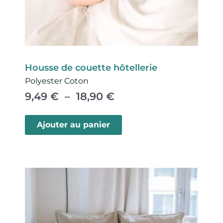
Housse de couette hôtellerie
Polyester Coton
P
9,49
€
–
18,90
€
l
C
a
e
Ajouter au panier
g
p
e
r
d
o
e
d
p
u
r
i
i
t
x