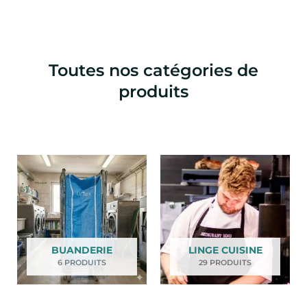
e
d
u
p
Toutes nos catégories de
r
produits
o
d
u
i
t
BUANDERIE
LINGE CUISINE
6 PRODUITS
29 PRODUITS