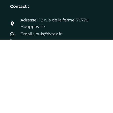
Contact :
Adresse : 12 rue de la ferme, 76770
Houppeville
Email : louis@lvtex.fr
Téléphone : 06 83 75 27 46
LinkedIn
Pages jaunes