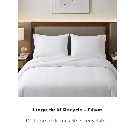
h
i
o
t
i
s
i
e
s
s
u
r
l
a
p
a
Linge de lit Recyclé - Filsan
g
e
Du linge de lit recyclé et recyclable.
d