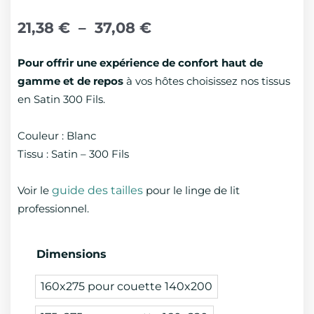
Plage
de
21,38
€
–
37,08
€
prix :
21,38 €
Pour offrir une expérience de confort haut de
à
gamme et de repos
à vos hôtes choisissez nos tissus
37,08 €
en Satin 300 Fils.
Couleur : Blanc
Tissu : Satin – 300 Fils
Voir le
guide des tailles
pour le linge de lit
professionnel.
quantité
Dimensions
de
160x275 pour couette 140x200
Housse
de