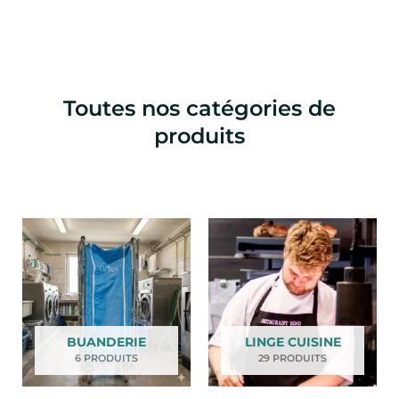
u
p
r
o
d
Toutes nos catégories de
u
produits
i
t
BUANDERIE
LINGE CUISINE
6 PRODUITS
29 PRODUITS