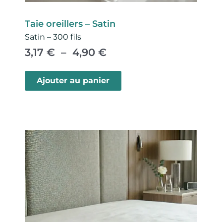
Taie oreillers – Satin
Satin – 300 fils
P
3,17
€
–
4,90
€
l
C
a
e
Ajouter au panier
g
p
e
r
d
o
e
d
p
u
r
i
i
t
x
a
p
:
l
3
u