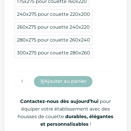
175x275 pour couette 160x220
couette
Satin
240x275 pour couette 220x200
300
fils
260x275 pour couette 240x220
280x275 pour couette 260x240
300x275 pour couette 280x260
Ajouter au panier
Contactez-nous dès aujourd’hui
pour
équiper votre établissement avec des
housses de couette
durables, élégantes
et personnalisables
!