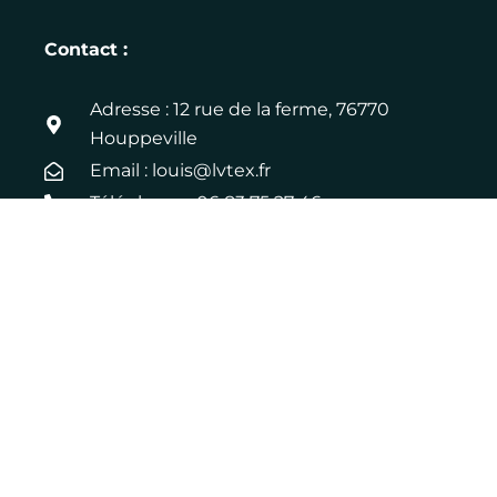
Contact :
Adresse : 12 rue de la ferme, 76770
Houppeville
Email : louis@lvtex.fr
Téléphone : 06 83 75 27 46
LinkedIn
Pages jaunes