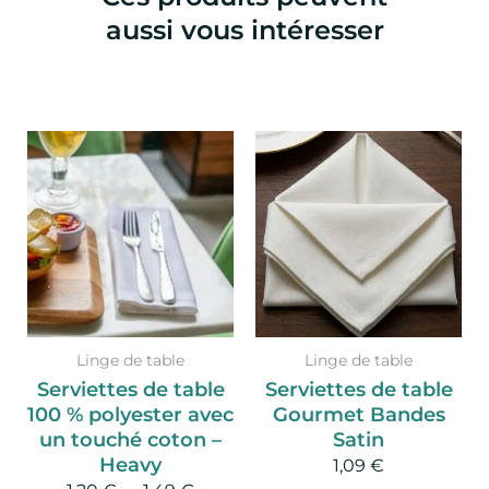
aussi vous intéresser
Plage
Ce
de
produit
prix :
a
1,20 €
à
plusieurs
1,49 €
variations.
Les
options
peuvent
Linge de table
Linge de table
être
Serviettes de table
Serviettes de table
choisies
100 % polyester avec
Gourmet Bandes
sur
un touché coton –
Satin
la
Heavy
1,09
€
page