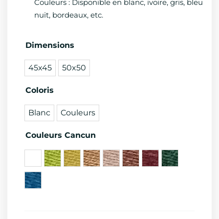
Couleurs : Disponible en blanc, ivoire, gris, bleu
nuit, bordeaux, etc.
quantité
Dimensions
de
45x45
50x50
Serviettes
Restaurant
Coloris
en
Policoton
Blanc
Couleurs
-
Cancun
Couleurs Cancun