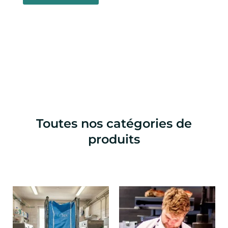
du
du
produit
produ
Toutes nos catégories de
produits