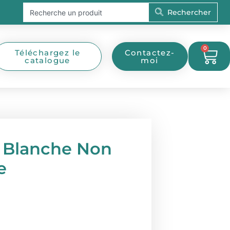
Rechercher
Rechercher
0
Pan
Téléchargez le
Contactez-
catalogue
moi
e Blanche Non
e