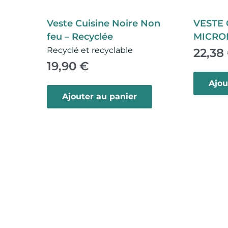
Veste Cuisine Noire Non
VESTE 
feu – Recyclée
MICRO
Recyclé et recyclable
22,38
19,90
€
C
Ajou
e
Ajouter au panier
p
r
o
d
u
i
t
a
p
l