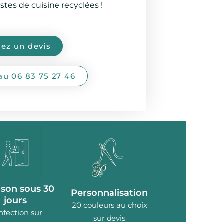
tes de cuisine recyclées !
z un devis
au 06 83 75 27 46
ison sous 30
Personnalisation
jours
20 couleurs au choix
nfection sur
sur devis