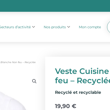
Secteurs d’activité
Nos produits
Mon compte
e Blanche Non feu – Recyclée
Veste Cuisin
feu – Recyclé
Recyclé et recyclable
19,90
€