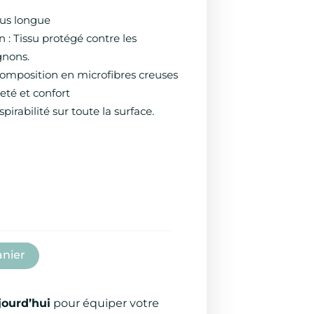
lus longue
 : Tissu protégé contre les
gnons.
 composition en microfibres creuses
èreté et confort
pirabilité sur toute la surface.
anier
jourd’hui
pour équiper votre