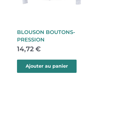
BLOUSON BOUTONS-
PRESSION
14,72
€
C
e
Ajouter au panier
p
r
o
d
u
i
t
a