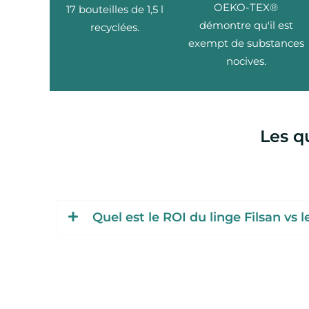
OEKO-TEX®
17 bouteilles de 1,5 l
démontre qu'il est
recyclées.
exempt de substances
nocives.
Les q
Quel est le ROI du linge Filsan vs 