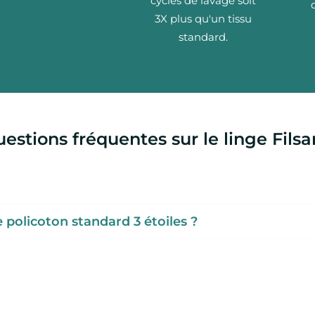
cycles de lavage soit
3X plus qu'un tissu
standard.
uestions fréquentes sur le linge Filsa
le policoton standard 3 étoiles ?