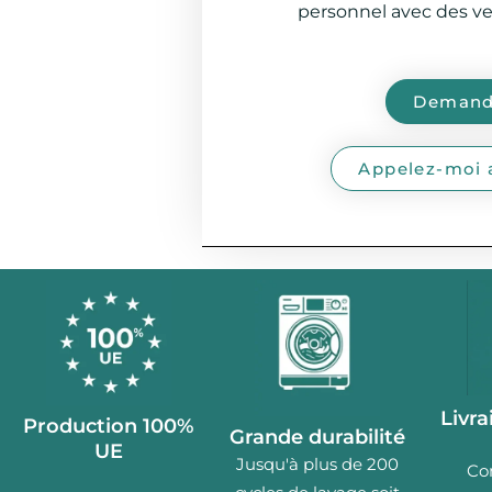
personnel avec des ves
Demande
Appelez-moi 
Livra
Production 100%
Grande durabilité
UE
Jusqu'à plus de 200
Co