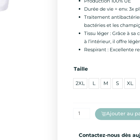
Production 100% UE
Durée de vie = env. 3x p
Traitement antibactérien
bactéries et les champi
Tissu léger : Grâce à sa
à l’intérieur, il offre lég
Respirant : Excellente res
quantité
Taille
de
2XL
L
M
S
XL
Veste
Cuisine
Blanche
Non
Ajouter au p
feu
-
Recyclée
Contactez-nous dès au