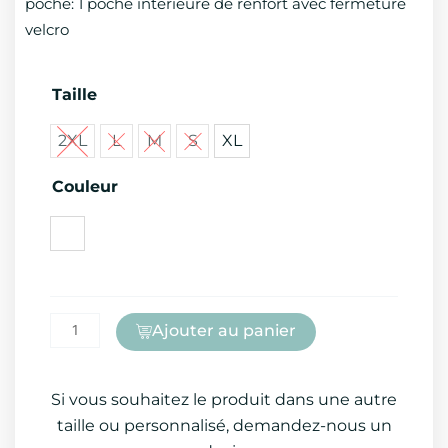
poche: 1 poche intérieure de renfort avec fermeture
velcro
quantité
Taille
de
2XL
L
M
S
XL
BLOUSON
MATELASSÉ
Couleur
Ajouter au panier
Si vous souhaitez le produit dans une autre
taille ou personnalisé, demandez-nous un