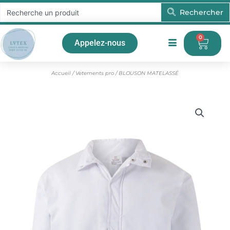
Aller
Rechercher
Rechercher
au
contenu
0
Pani
Appelez-nous
Accueil
/
Vetements pro
/ BLOUSON MATELASSÉ