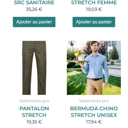
SRC SANITAIRE
STRETCH FEMME
sur
35,26
€
19,03
€
la
page
Ajouter au panier
Ajouter au panier
du
produit
Vetements pro
Vetements pro
PANTALON
BERMUDA CHINO
STRETCH
STRETCH UNISEX
19,35
€
17,94
€