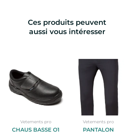
Ces produits peuvent
aussi vous intéresser
Ce
produit
a
plusieurs
variations.
Les
options
peuvent
Vetements pro
Vetements pro
être
CHAUS BASSE O1
PANTALON
choisies