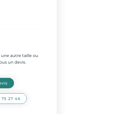
 une autre taille ou
us un devis.
vis
 75 27 46