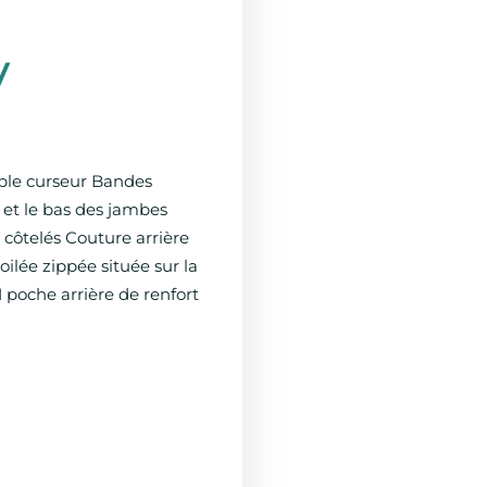
V
uble curseur Bandes
s et le bas des jambes
 côtelés Couture arrière
ilée zippée située sur la
1 poche arrière de renfort