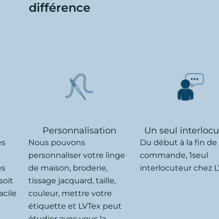
différence
Personnalisation
Un seul interloc
ès
Nous pouvons
Du début à la fin de
personnaliser votre linge
commande, 1seul
es
de maison, broderie,
interlocuteur chez L
soit
tissage jacquard, taille,
acile
couleur, mettre votre
étiquette et LVTex peut
étudier avec vous la