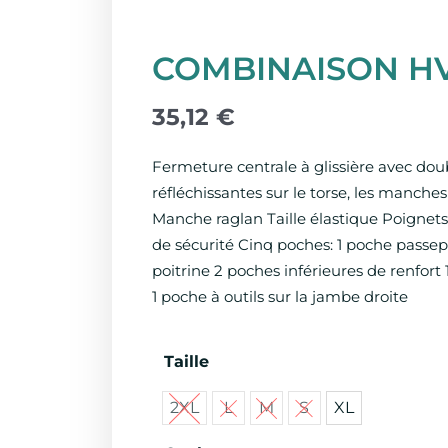
COMBINAISON H
35,12
€
Fermeture centrale à glissière avec do
réfléchissantes sur le torse, les manche
Manche raglan Taille élastique Poignets
de sécurité Cinq poches: 1 poche passepo
poitrine 2 poches inférieures de renfort 
1 poche à outils sur la jambe droite
quantité
Taille
de
2XL
L
M
S
XL
COMBINAISON
HV