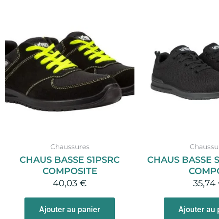
Ce
produit
a
plusieurs
variations.
Les
options
peuvent
être
choisies
sur
Chaussures
Chaussu
la
CHAUS BASSE S1PSRC
CHAUS BASSE S
page
COMPOSITE
COMP
du
40,03
€
35,74
produit
Ajouter au panier
Ajouter au 