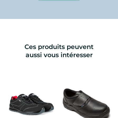
Ces produits peuvent
aussi vous intéresser
Ce
Ce
produit
produ
a
a
plusieurs
plusi
variations.
variat
Les
Les