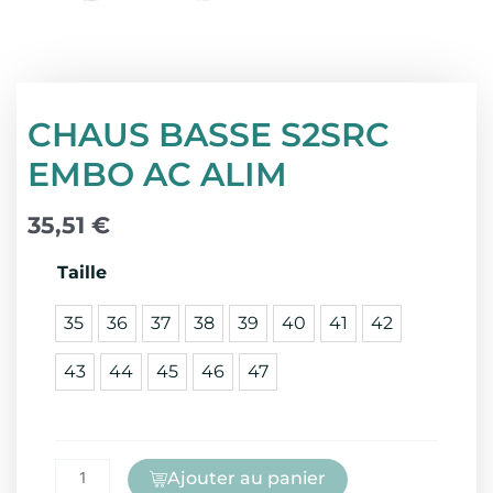
CHAUS BASSE S2SRC
EMBO AC ALIM
35,51
€
quantité
Taille
de
35
36
37
38
39
40
41
42
CHAUS
BASSE
43
44
45
46
47
S2SRC
EMBO
AC
ALIM
Ajouter au panier