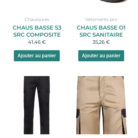
options
optio
peuvent
peuv
Chaussures
Vetements pro
être
être
CHAUS BASSE S3
CHAUS BASSE O1
choisies
chois
SRC COMPOSITE
SRC SANITAIRE
sur
sur
41,46
€
35,26
€
la
la
page
page
Ajouter au panier
Ajouter au panier
du
du
produit
produ