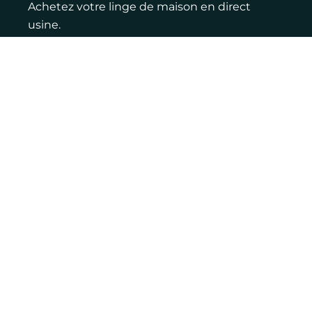
Achetez votre linge de maison en direct
usine.
Contact :
Adresse : 12 rue de la ferme, 76770
Houppeville
Email : louis@lvtex.fr
Téléphone : 06 83 75 27 46
LinkedIn
Pages jaunes