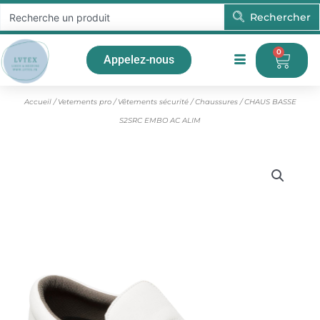
Aller
Rechercher
Rechercher
au
contenu
0
Pani
Appelez-nous
Accueil
/
Vetements pro
/
Vêtements sécurité
/
Chaussures
/ CHAUS BASSE
S2SRC EMBO AC ALIM