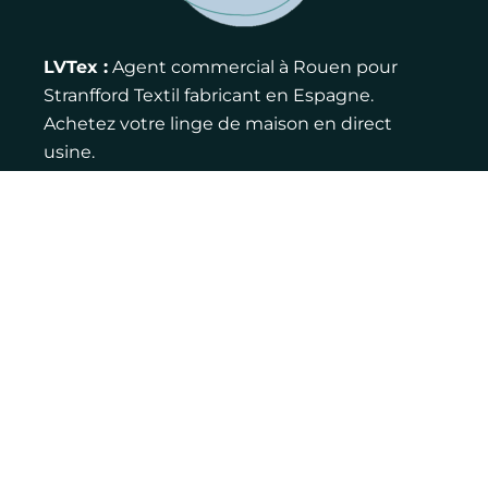
LVTex :
Agent commercial à Rouen pour
Stranfford Textil fabricant en Espagne.
Achetez votre linge de maison en direct
usine.
Contact :
Adresse : 12 rue de la ferme, 76770
Houppeville
Email : louis@lvtex.fr
Téléphone : 06 83 75 27 46
LinkedIn
Pages jaunes