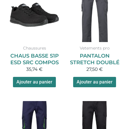
a
plusieurs
variations.
Les
options
peuvent
Chaussures
Vetements pro
être
CHAUS BASSE S1P
PANTALON
choisies
ESD SRC COMPOS
STRETCH DOUBLÉ
sur
35,74
€
27,50
€
la
page
Ajouter au panier
Ajouter au panier
du
produit