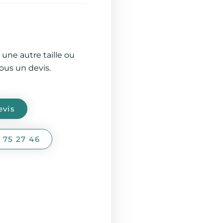
 une autre taille ou
us un devis.
vis
 75 27 46