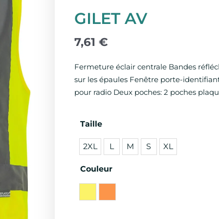
GILET AV
7,61
€
Fermeture éclair centrale Bandes réfléch
sur les épaules Fenêtre porte-identifian
pour radio Deux poches: 2 poches plaqu
quantité
Taille
de
2XL
L
M
S
XL
GILET
AV
Couleur