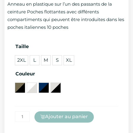
Anneau en plastique sur l’un des passants de la
ceinture Poches flottantes avec différents
compartiments qui peuvent être introduites dans les
poches italiennes 10 poches
quantité
Taille
de
2XL
L
M
S
XL
PANTALON
CANVAS
Couleur
STRETCH
Ajouter au panier