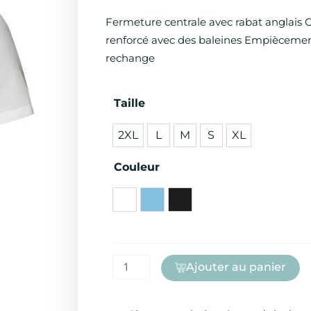
Fermeture centrale avec rabat anglais C
renforcé avec des baleines Empiècemen
rechange
quantité
Taille
de
2XL
L
M
S
XL
CHEMISE
MC
Couleur
HOMME
Ajouter au panier