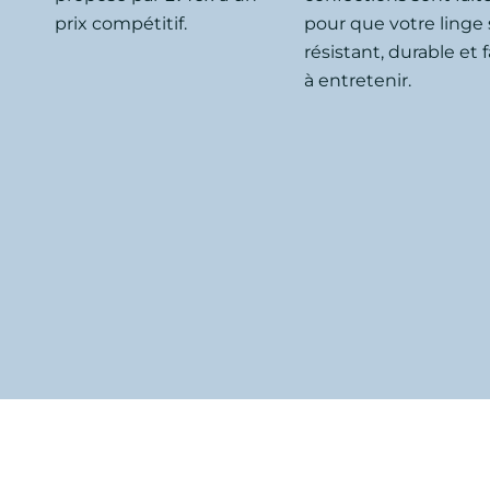
prix compétitif.
pour que votre linge 
résistant, durable et f
à entretenir.