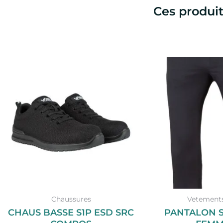
Ces produit
Ce
produit
a
plusieurs
variations.
Les
options
peuvent
être
choisies
sur
Chaussures
Vetements
la
CHAUS BASSE S1P ESD SRC
PANTALON 
page