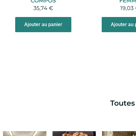
COMPOS
FEM
du
35,74
€
19,03
produit
Ajouter au panier
Ajouter au 
Toutes