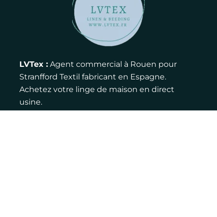
LVTex :
Agent commercial à Rouen pour
Stranfford Textil fabricant en Espagne.
Achetez votre linge de maison en direct
usine.
Contact :
Adresse : 12 rue de la ferme, 76770
Houppeville
Email : louis@lvtex.fr
Téléphone : 06 83 75 27 46