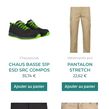
Ce
produit
a
plusieurs
variations.
Les
options
peuvent
Chaussures
Vetements pro
être
CHAUS BASSE S1P
PANTALON
choisies
ESD SRC COMPOS
STRETCH
sur
35,74
€
22,62
€
la
page
Ajouter au panier
Ajouter au panier
du
produit