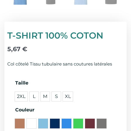
T-SHIRT 100% COTON
5,67
€
Col côtelé Tissu tubulaire sans coutures latérales
quantité
Taille
de
2XL
L
M
S
XL
T-
SHIRT
Couleur
100%
COTON