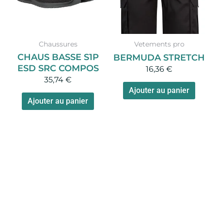
Les
options
peuvent
Chaussures
Vetements pro
être
CHAUS BASSE S1P
BERMUDA STRETCH
choisies
ESD SRC COMPOS
16,36
€
sur
35,74
€
la
Ajouter au panier
page
Ajouter au panier
du
produit