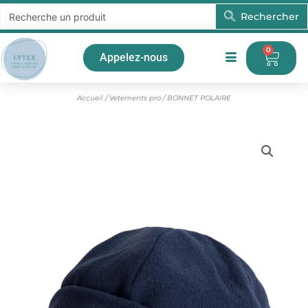
Aller
Rechercher
Rechercher
au
contenu
0
Pani
Appelez-nous
Accueil
/
Vetements pro
/ BONNET POLAIRE