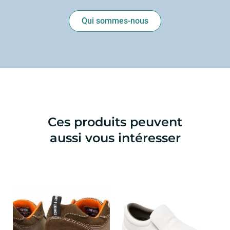
Qui sommes-nous
Ces produits peuvent
aussi vous intéresser
Ce
Ce
produit
produ
a
a