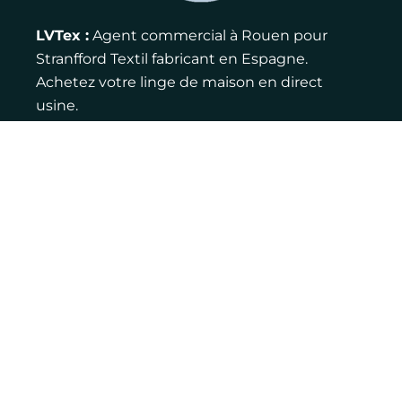
LVTex :
Agent commercial à Rouen pour
Stranfford Textil fabricant en Espagne.
Achetez votre linge de maison en direct
usine.
Contact :
Adresse : 12 rue de la ferme, 76770
Houppeville
Email : louis@lvtex.fr
Téléphone : 06 83 75 27 46
LinkedIn
Pages jaunes