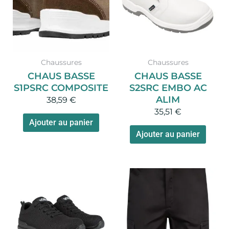
plusieurs
plusi
variations.
variat
Les
Les
options
optio
peuvent
peuv
Chaussures
Chaussures
être
être
CHAUS BASSE
CHAUS BASSE
choisies
chois
S1PSRC COMPOSITE
S2SRC EMBO AC
sur
sur
ALIM
38,59
€
la
la
35,51
€
page
page
Ajouter au panier
du
du
Ajouter au panier
produit
produ
Ce
produit
a
plusieurs
variations.