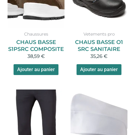
variations.
variat
Les
Les
options
optio
peuvent
peuv
Chaussures
Vetements pro
être
être
CHAUS BASSE
CHAUS BASSE O1
choisies
chois
S1PSRC COMPOSITE
SRC SANITAIRE
sur
sur
38,59
€
35,26
€
la
la
page
page
Ajouter au panier
Ajouter au panier
du
du
produit
produ