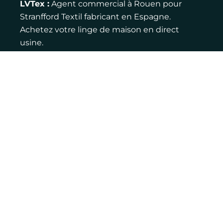
LVTex :
Agent commercial à Rouen pour
Stranfford Textil fabricant en Espagne.
Achetez votre linge de maison en direct
usine.
Contact :
Adresse : 12 rue de la ferme, 76770
Houppeville
Email : louis@lvtex.fr
Téléphone : 06 83 75 27 46
LinkedIn
Pages jaunes