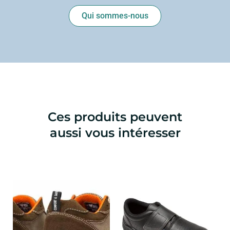
Qui sommes-nous
Ces produits peuvent
aussi vous intéresser
Ce
Ce
produit
produ
a
a
plusieurs
plusi