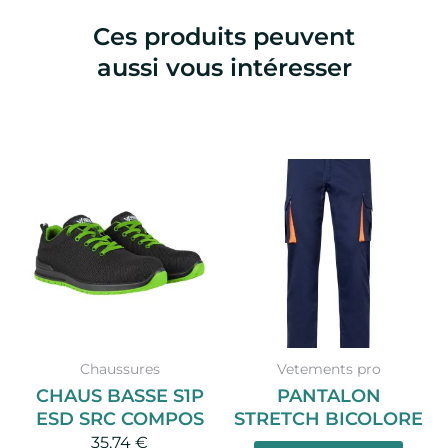
Ces produits peuvent
aussi vous intéresser
Ce
produit
a
plusieurs
variations.
Les
options
peuvent
Chaussures
Vetements pro
être
CHAUS BASSE S1P
PANTALON
choisies
ESD SRC COMPOS
STRETCH BICOLORE
sur
35,74
€