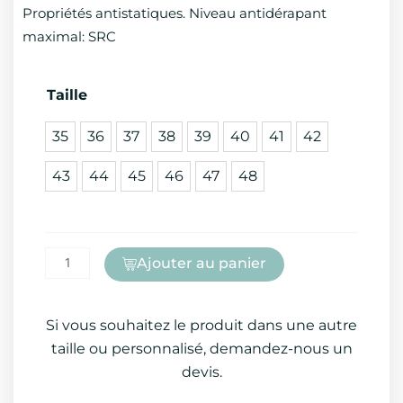
Propriétés antistatiques. Niveau antidérapant
maximal: SRC
quantité
Taille
de
35
36
37
38
39
40
41
42
CHAUS
BASSE
43
44
45
46
47
48
S1P
ESD
SRC
COMPOS
Ajouter au panier
Si vous souhaitez le produit dans une autre
taille ou personnalisé, demandez-nous un
devis.