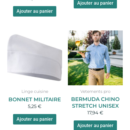
la
Ajouter au panier
page
Ajouter au panier
du
produit
Linge cuisine
Vetements pro
BERMUDA CHINO
BONNET MILITAIRE
STRETCH UNISEX
5,25
€
17,94
€
Ajouter au panier
Ajouter au panier