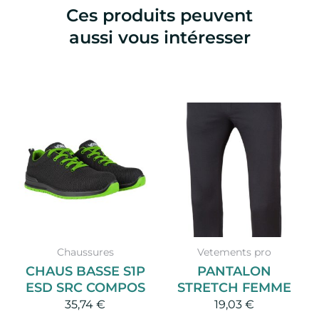
Ces produits peuvent
aussi vous intéresser
Ce
produit
a
plusieurs
variations.
Les
options
peuvent
Chaussures
Vetements pro
être
CHAUS BASSE S1P
PANTALON
choisies
ESD SRC COMPOS
STRETCH FEMME
sur
35,74
€
19,03
€
la