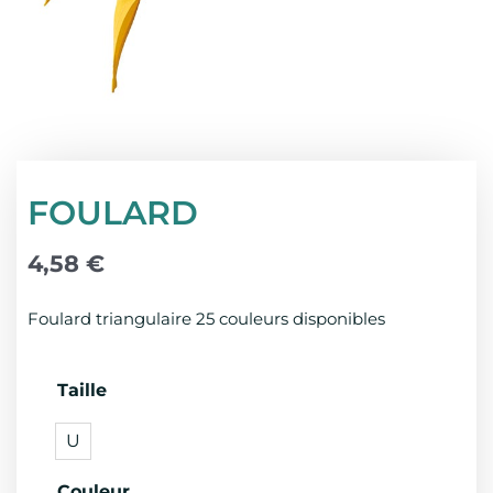
FOULARD
4,58
€
Foulard triangulaire 25 couleurs disponibles
quantité
Taille
de
U
FOULARD
Couleur