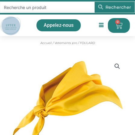
Aller
Rechercher
Rechercher
au
contenu
0
Pani
Appelez-nous
Accueil
/
Vetements pro
/ FOULARD