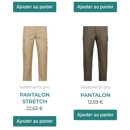
page
Ajouter au panier
Ajouter au panier
du
produit
Vetements pro
Vetements pro
PANTALON
PANTALON
STRETCH
12,59
€
22,62
€
Ajouter au panier
Ajouter au panier